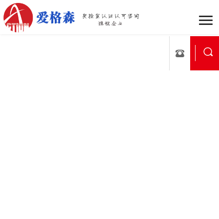
企业介绍
组织架构
战
行业动态
公司新闻
新
国家实验室认可
医学实验
认可流程
合作流程
服
行业案例
区域案例
典
映月书屋
知否e站
小爱讲坛
在线考核
证