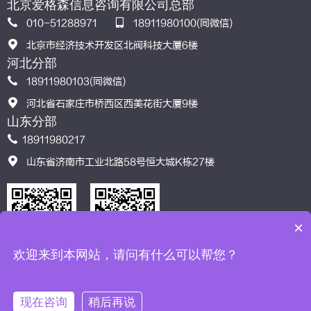
北京爱格森信息咨询有限公司总部
010-51288971
18911980100(同微信)
北京市经济技术开发区北阀科技大厦6楼
河北分部
18911980103(同微信)
河北省石家庄市桥西区西美花街大厦9楼
山东分部
18911980217
山东省济南市工业北路58号恒大城K栋27楼
×
欢迎来到本网站，请问有什么可以帮您？
服务模式
格言智汇
认可导航
联系我们
现在咨询
稍后再说
北京爱格森信息咨询有限公司©版权所有