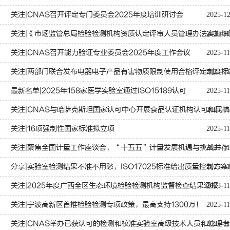
关注|CNAS召开评定专门委员会2025年度培训研讨会
2025-1
关注|《市场监管总局检验检测机构资质认定评审人员管理办法实施细
2025-11
关注|CNAS召开能力验证专业委员会2025年度工作会议
2025-11
关注|两部门联合发布电器电子产品有害物质限制使用合格评定制度标
2025-11
最新名单|2025年158家医学实验室通过ISO15189认可
2025-11
关注|CNAS与哈萨克斯坦国家认可中心开展食品认证机构认可和民
2025-11
关注|16项强制性国家标准拟立项
2025-11
关注|聚焦全国计量工作座谈会，“十五五”计量发展机遇与挑战并存
2025-11
分享|实验室检测结果不准不用愁，ISO17025标准给出质量控制方案
2025-11
关注|2025年度广西全区生态环境检验检测机构监督检查结果通报！
2025-11
关注|宁波高新区首推检验检测专项政策，最高支持1300万！
2025-11
关注|CNAS举办已获认可的检测和校准实验室高级技术人员和管理
2025-11