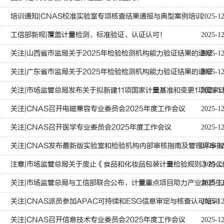
培训通知|CNAS校准实验室专项核查结果通报与典型案例培训
2025-1
工信部新规|覆盖计量检测、标准验证、认证认可！
2025-1
关注|山西省市监局关于2025年检验检测机构能力验证结果的通报
2025-12
关注|广东省市监局关于2025年检验检测机构能力验证结果的通报
2025-1
关注|市场监管总局发布关于拟新建11项国家计量基准和变更1项国家
2025-1
关注|CNAS召开电磁兼容专业委员会2025年度工作会议
2025-1
关注|CNAS召开医学专业委员会2025年度工作会议
2025-1
关注|CNAS发布最新版实验室和检验机构内部审核指南及管理评审指
2025-1
注意|市场监管总局关于废止《食品和化妆品包装计量检验规则》的公
2025-1
关注|市场监管总局与工信部联合公布，计量重点项目助力产业新质生
2025-1
关注|CNAS派员参加APAC可持续和ESG信息审定与核查认可培训
2025-1
关注|CNAS召开信息技术专业委员会2025年度工作会议
2025-1