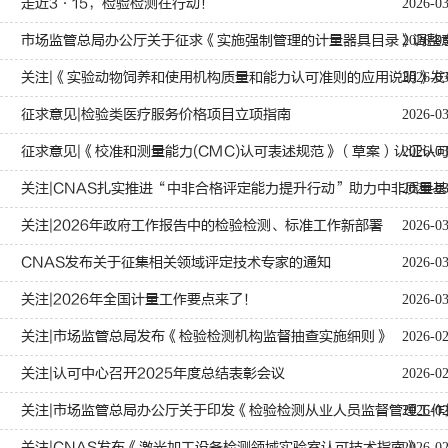
走近3·15，检验检测在行动！
2026-0
市场监管总局办公厅关于征求《实施强制管理的计量器具目录》调整
2026-0
关注|《实验动物饲养和使用机构质量和能力认可准则的应用说明》发
2026-0
征求意见|检验类医疗服务价格项目立项指南
2026-0
征求意见|《校准和测量能力(CMC)认可表述规范》（草案）认证认
2026-0
关注|CNAS扎实推进“中非合格评定能力提升行动”助力中非质量
2026-0
关注|2026年政府工作报告中的检验检测、标准工作新部署
2026-0
CNAS发布关于征集相关领域评定技术专家的通知
2026-0
关注|2026年全国计量工作要点来了！
2026-0
关注|市场监管总局发布《检验检测机构监督抽查实施细则》
2026-0
关注|认可中心召开2025年度总结表彰会议
2026-0
关注|市场监管总局办公厅关于印发《检验检测从业人员监督管理工作
2026-0
关注|CNAS发布《激光加工设备检测领域实验室认可技术指南》
2026-0