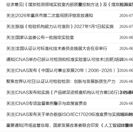
征求意见|《煤炭检测领域实验室内部质量控制方法》及《煤炭检测
2026-0
认可规则
认可指南
认
关注|2026年重庆市第二次室间质评物发放通知
2026-0
关注|新版《检验机构能力认可准则》2027年1月1日起实施
2026-0
关注|国家认监委公布一批指定实验室
2026-0
关注|全国认证认可标准化技术委员会换届大会在京举行
2026-0
通知|CNAS举办已获认可检测和校准实验室认可技术(合肥)培训
2026-0
关注|CNAS发布《中国认可事业发展20年（2006-2026）》
2026-0
聚焦世界认可日|认证认可检验检测：创新与发展新质生产力
2026-0
关注|CNAS发布和实施《产品碳足迹核查机构认可方案(试行)》的通
2026-0
关注|CNAS专项监督案例警示与政策宣贯会
2026-0
关注|CNAS发布关于举办新版ISO/IEC17020标准宣贯与实施培训
2026-0
重要通知|市场监管总局、国家发展改革委联合印发 《人工智能计量
2026-0