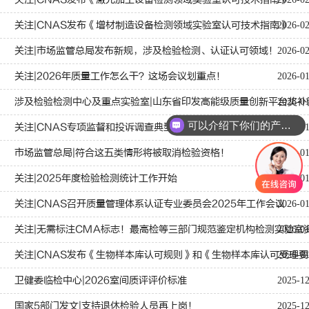
关注|CNAS发布《增材制造设备检测领域实验室认可技术指南》
2026-0
关注|市场监管总局发布新规，涉及检验检测、认证认可领域！
2026-0
关注|2026年质量工作怎么干？这场会议划重点！
2026-0
涉及检验检测中心及重点实验室|山东省印发高能级质量创新平台奖补
2026-0
可以介绍下你们的产品么
关注|CNAS专项监督和投诉调查典型案例警示【2026】第1期
2026-0
市场监管总局|符合这五类情形将被取消检验资格！
2026-0
关注|2025年度检验检测统计工作开始
2026-0
关注|CNAS召开质量管理体系认证专业委员会2025年工作会议
2026-0
关注|无需标注CMA标志！最高检等三部门规范鉴定机构检测实验室
2026-0
关注|CNAS发布《生物样本库认可规则》和《生物样本库认可受理
2026-0
卫健委临检中心|2026室间质评评价标准
2025-1
国家5部门发文|支持退休检验人员再上岗！
2025-1