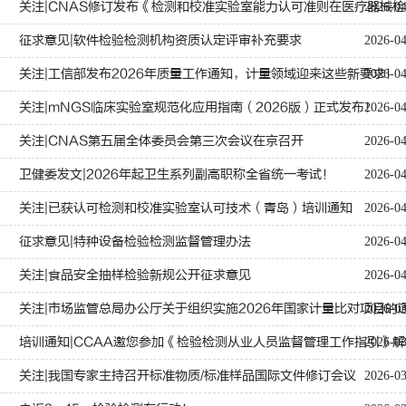
关注|CNAS修订发布《检测和校准实验室能力认可准则在医疗器械
2026-0
征求意见|软件检验检测机构资质认定评审补充要求
2026-0
关注|工信部发布2026年质量工作通知，计量领域迎来这些新要求！
2026-0
关注|mNGS临床实验室规范化应用指南（2026版）正式发布！
2026-0
关注|CNAS第五届全体委员会第三次会议在京召开
2026-0
卫健委发文|2026年起卫生系列副高职称全省统一考试！
2026-0
关注|已获认可检测和校准实验室认可技术（青岛）培训通知
2026-0
征求意见|特种设备检验检测监督管理办法
2026-0
关注|食品安全抽样检验新规公开征求意见
2026-0
关注|市场监管总局办公厅关于组织实施2026年国家计量比对项目的
2026-0
培训通知|CCAA邀您参加《检验检测从业人员监督管理工作指引》
2026-0
关注|我国专家主持召开标准物质/标准样品国际文件修订会议
2026-0