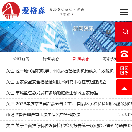
企业介绍
组织架构
战
公司新闻
行业动态
新闻动态
前沿资讯
行业动态
公司新闻
新
关注|这一地10部门联手，110家检验检测机构纳入“双随机、一公开
2026-0
国家实验室认可
医学实验
关注|国家食品安全检验检测技术研究中心在京组建成立
2026-0
认可流程
合作流程
服
关注|市场监管总局发布多项船舶救生领域国家标准
2026-0
关注|2026年度京津冀晋蒙五省（市、 自治区）检验检测机构能力
行业案例
区域案例
典
2026-0
市场监督管理严重违法失信名单管理办法
2026-0
映月书屋
知否e站
关注|关于全面推行特种设备检验检测报告统一赋码验证管理的通告
2026-0
小爱讲坛
在线考核
证