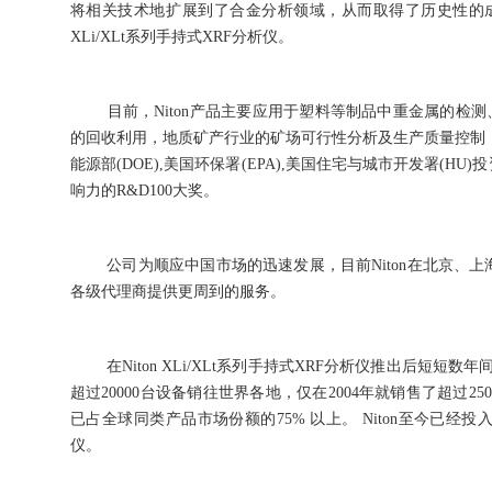
将相关技术地扩展到了合金分析领域，从而取得了历史性的成功
XLi/XLt系列手持式XRF分析仪。
目前，Niton产品主要应用于塑料等制品中重金属的检测
的回收利用，地质矿产行业的矿场可行性分析及生产质量控制，
能源部(DOE),美国环保署(EPA),美国住宅与城市开发署(HU
响力的R&D100大奖。
公司为顺应中国市场的迅速发展，目前Niton在北京、上
各级代理商提供更周到的服务。
在Niton XLi/XLt系列手持式XRF分析仪推出后短短数年间
超过20000台设备销往世界各地，仅在2004年就销售了超过
已占全球同类产品市场份额的75% 以上。 Niton至今已
仪。