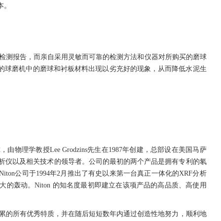
本。
测报告，而亲自采用灵敏而可靠的检测方法和仪器对所购买的磨球
的球磨机中的磨球和衬板材料出现以劣充好的现象，从而降低水泥生
教授Lee Grodzins先生在1987年创建，总部设在美国马萨
荧光分析仪以及相关技术的领导者。公司的最初的两个产品是拥有专利的氡
on公司于1994年2月推出了有史以来第一台真正一体化的XRF分析
起极大的轰动。Niton 的知名度最初即建立在该项产品的高品质、高使用
了前辈所积累的所有优秀特质，并在随后短短数年内通过创造性地努力，顺利地