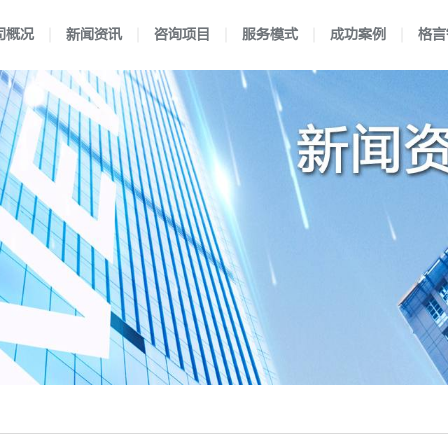
司概况
新闻资讯
咨询项目
服务模式
成功案例
格言
理
闻
验室认可
独特优势
新闻动态
认可流程
医学实验室认可
企业文化
前沿资讯
合作流程
行业案例
企业资质
国防实验室认可
服务方式
区域案例
映月书屋
典型案例
知否e站
小爱讲坛
检验机构认可
在线考核
认可规则