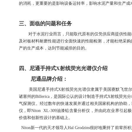
的消耗，更重要的是影响设备运转率，影响水泥产量和生产成
三、面临的问题和任务
对于水泥行业而言，只能取代原有的仅凭供应商提供性能检
及衬板材料耐磨性能进行全面快速的性能检测，才能杜绝采购
产的生产成本，达到节能减排的目的。
四、尼通手持式X射线荧光光谱仪介绍
尼通品牌介绍：
美国尼通手持式X射线荧光光谱仪隶属于美国赛默飞世尔，由物理学
诸塞州的Billerica，是国际公认的设计制造手持式X射线
气探测仪。经过数年的快速发展并通过相关国家机构的协助，Nit
仪，即Niton XL-309油漆铅含量分析仪，并由此在业界引
价值和创新性设计的基础上。
Niton新一代的天才领导人Hal Grodzins很好地秉持