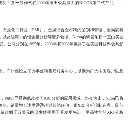
！并一鼓作气在2002年推出极具威力的NITON第二代产品 ——
、石油化工行业（PMI）、金属或合金材料的鉴别和管理，金属废料
以及油漆中的铅含量分析等诸多领域。Niton的研发项目一直由美国
)投资。公司分别在1995年、2003年和2008年赢得了在美国科技界极具影
海、广州都设立了办事处和售后服务中心，以期为广大中国客户以及
，Niton已经彻底改变了XRF分析的应用领域。迄今为止，Niton已将
2500台。销量增长速度远远超过其他任何一家XRF分析仪制造商，目前
经投入超过捌千万美元的研发经费用于开发更先进、更高性能的XRF分析