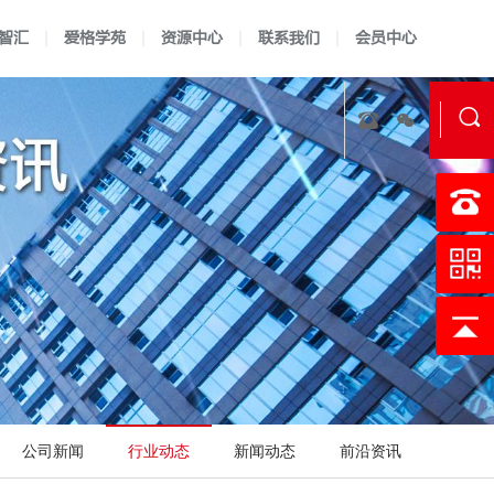
智汇
爱格学苑
资源中心
联系我们
会员中心
实验室资质认定
证书查询
认可指南
认可准则
校准实验室建标
认可说明
LIMS软件开发
认可方案
技术报告
科研实验
公司新闻
行业动态
新闻动态
前沿资讯