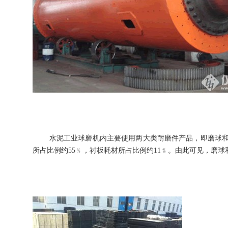
水泥工业球磨机内主要使用两大类耐磨件产品，即磨球和衬
所占比例约55﹪，衬板耗材所占比例约11﹪。由此可见，磨