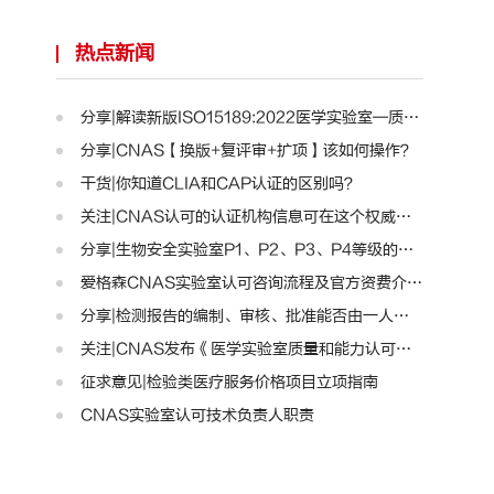
热点新闻
分享|解读新版ISO15189:2022医学实验室—质量和能力标准..
分享|CNAS【换版+复评审+扩项】该如何操作？
干货|你知道CLIA和CAP认证的区别吗？
关注|CNAS认可的认证机构信息可在这个权威平台查询啦！..
分享|生物安全实验室P1、P2、P3、P4等级的区别
爱格森CNAS实验室认可咨询流程及官方资费介绍!
分享|检测报告的编制、审核、批准能否由一人完成？
关注|CNAS发布《医学实验室质量和能力认可准则》的通知..
征求意见|检验类医疗服务价格项目立项指南
CNAS实验室认可技术负责人职责