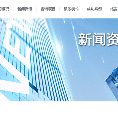
司概况
新闻资讯
咨询项目
服务模式
成功案例
格言
理
闻
验室认可
独特优势
新闻动态
认可流程
医学实验室认可
企业文化
前沿资讯
合作流程
行业案例
企业资质
国防实验室认可
服务方式
区域案例
映月书屋
典型案例
知否e站
小爱讲坛
检验机构认可
在线考核
认可规则