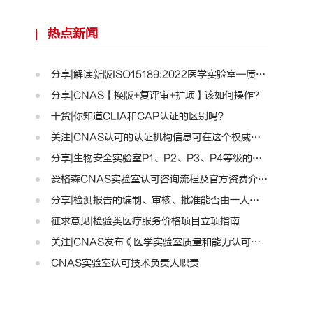
热点新闻
分享|解读新版ISO15189:2022医学实验室—质量和能力标准..
分享|CNAS【换版+复评审+扩项】该如何操作？
干货|你知道CLIA和CAP认证的区别吗？
关注|CNAS认可的认证机构信息可在这个权威平台查询啦！..
分享|生物安全实验室P1、P2、P3、P4等级的区别
爱格森CNAS实验室认可咨询流程及官方资费介绍!
分享|检测报告的编制、审核、批准能否由一人完成？
征求意见|检验类医疗服务价格项目立项指南
关注|CNAS发布《医学实验室质量和能力认可准则》的通知..
CNAS实验室认可技术负责人职责