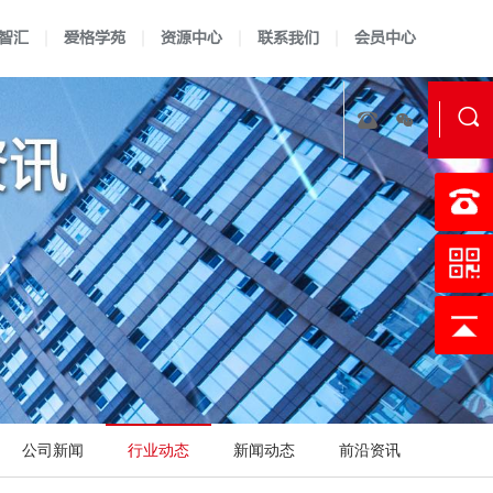
智汇
爱格学苑
资源中心
联系我们
会员中心
实验室资质认定
证书查询
认可指南
认可准则
校准实验室建标
认可说明
LIMS软件开发
认可方案
技术报告
科研实验
公司新闻
行业动态
新闻动态
前沿资讯