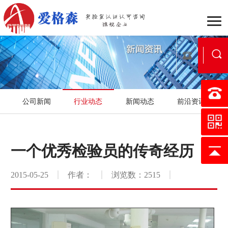
企业介绍
组织架构
战
公司新闻
行业动态
新闻动态
前沿资讯
行业动态
公司新闻
新
国家实验室认可
医学实验
一个优秀检验员的传奇经历
认可流程
合作流程
服
2015-05-25
作者：
浏览数：2515
行业案例
区域案例
典
映月书屋
知否e站
小爱讲坛
在线考核
证