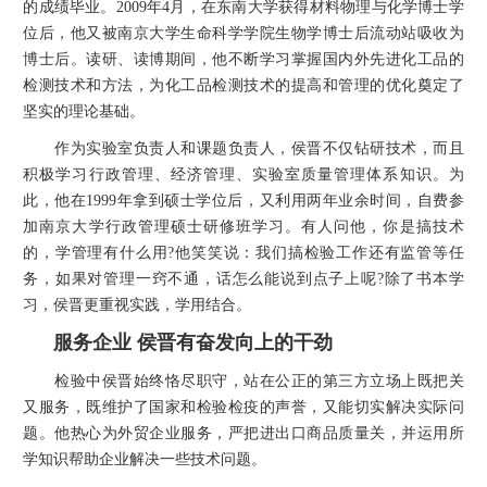
的成绩毕业。2009年4月，在东南大学获得材料物理与化学博士学
位后，他又被南京大学生命科学学院生物学博士后流动站吸收为
博士后。读研、读博期间，他不断学习掌握国内外先进化工品的
检测技术和方法，为化工品检测技术的提高和管理的优化奠定了
坚实的理论基础。
作为实验室负责人和课题负责人，侯晋不仅钻研技术，而且
积极学习行政管理、经济管理、实验室质量管理体系知识。为
此，他在1999年拿到硕士学位后，又利用两年业余时间，自费参
加南京大学行政管理硕士研修班学习。有人问他，你是搞技术
的，学管理有什么用?他笑笑说：我们搞检验工作还有监管等任
务，如果对管理一窍不通，话怎么能说到点子上呢?除了书本学
习，侯晋更重视实践，学用结合。
服务企业 侯晋有奋发向上的干劲
检验中侯晋始终恪尽职守，站在公正的第三方立场上既把关
又服务，既维护了国家和检验检疫的声誉，又能切实解决实际问
题。他热心为外贸企业服务，严把进出口商品质量关，并运用所
学知识帮助企业解决一些技术问题。