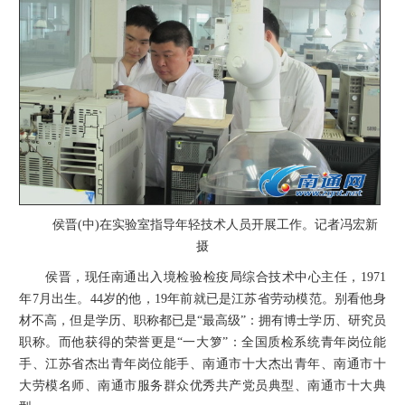
认可规则
认可指南
认
侯晋(中)在实验室指导年轻技术人员开展工作。记者冯宏新
摄
侯晋，现任南通出入境检验检疫局综合技术中心主任，1971
年7月出生。44岁的他，19年前就已是江苏省劳动模范。别看他身
材不高，但是学历、职称都已是“最高级”：拥有博士学历、研究员
职称。而他获得的荣誉更是“一大箩”：全国质检系统青年岗位能
手、江苏省杰出青年岗位能手、南通市十大杰出青年、南通市十
大劳模名师、南通市服务群众优秀共产党员典型、南通市十大典