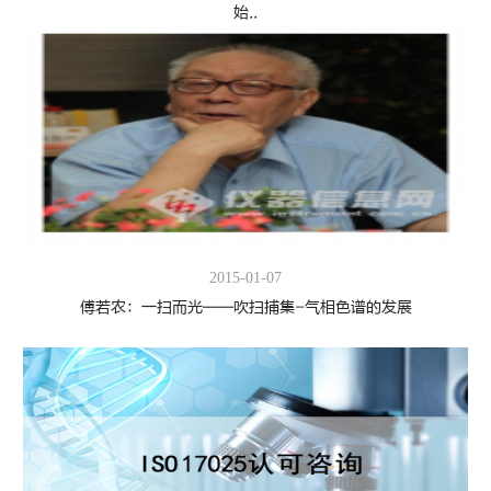
始..
2015-01-07
傅若农：一扫而光——吹扫捕集-气相色谱的发展