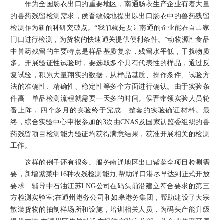
作为全国肠衣出口的重要地区，南通肠衣生产企业有着大量
的兽药残留检测需求，侯晋敏锐地提出以出口肠衣中的兽药残留
检测作为新的科研突破点。“我们就是要让南通的企业能在自己家
门口进行检测，为货物的快速通关提供便利条件。”动物源性食品
中兽药残留的主要特点是样品基质复杂，残留水平低，干扰物质
多。开展验证性试验时，要选取多个具有代表性的样品，通过反
复试验，积累大量翔实的数据，从样品基质、操作条件、试验方
法的准确性、精确性、稳定性等多个方面进行确认。由于实验条
件高，单品检测流程就需要一天多的时间。侯晋带领实验人员轮
番上阵，四个多月的实验终于完成一整套的实验确证材料。最
终，综合实验中心申报参加的3次由CNAS及国家认监委组织的兽
药残留项目检测能力验证均获得满意结果，获准开展相关的检测
工作。
这样的例子还有很多。服务南通地区出口紫菜全项目检测需
要，新增紫菜中16种农残检测能力;帮助洋口港尽早达到正式开放
要求，辅导中石油江苏LNG公司在码头前沿建立符合要求的第三
方检测实验室;在通州港务公司和如皋港务集团，帮助建设了大宗
散装货物的抽制样场所和设施，培训相关人员，为码头产能升级