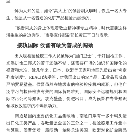
型……
鲜为人知的是，如今“高大上”的侯晋刚入职时，仅是一名大专
生，他是从一名普通的化矿产品检验员起步的。
“侯晋同志的身上体现着敬业精神和专业精神，时代需要这样
活生生的身边典型。”市委宣传部副部长黄正平日前表示。
接轨国际 侯晋有敢为善成的闯劲
出入境检验检疫工作人员被称为“国门卫士”，干好国检工作，
光靠拼命三郎式的苦干远远不够，还需要广博的知识和国际化的
视野和水准。近几年来，日本、欧盟等国家和地区先后出台“肯定
列表制度”、REACH法规等，对我国出口的农产品、工业品形成森
严的贸易壁垒。侯晋虽然在地级市的检验检疫机构就职，但他广
泛学习与检验检疫有关的国际贸易准则、国际安全运输规则和国
际防污公约等知识。攻克壁垒、促进出口，成为侯晋在专业知识
领域孜孜追求的不竭原动力。
南通是国内重要的化工品集散地，南通口岸有十多个码头进
出口化工类产品，吞吐量是全国的三分之一，检验鉴定工作量非
常繁重。侯晋凭着一股闯劲，始终关注美国、欧盟对化矿金商品