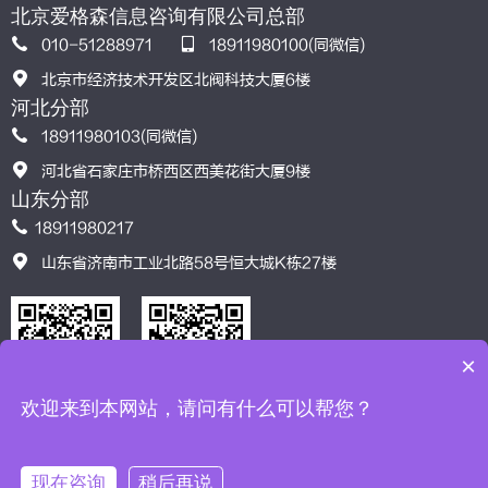
北京爱格森信息咨询有限公司总部
010-51288971
18911980100(同微信)
北京市经济技术开发区北阀科技大厦6楼
河北分部
18911980103(同微信)
河北省石家庄市桥西区西美花街大厦9楼
山东分部
18911980217
山东省济南市工业北路58号恒大城K栋27楼
×
欢迎来到本网站，请问有什么可以帮您？
服务模式
格言智汇
认可导航
联系我们
现在咨询
稍后再说
北京爱格森信息咨询有限公司©版权所有