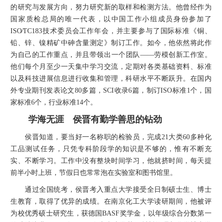
的研究与发展方向，努力研究新的取样和检测方法。他曾经作为
国家质检总局的唯一代表，以中国工作小组成员身份参加了
ISO∕TC183技术委员会工作年会，并主要参与了国际标准《铜、
铅、锌、镍精矿中砷含量测定》制订工作。如今，他依然将此作
为自己的工作重点，并且带领出一个团队——劳模创新工作室。
他们每个月至少一天集中学习交流，定期对各类基础资料、标准
以及科技进展信息进行收集和管理，科研水平不断跃升。在国内
外专业期刊发表论文80多篇，SCI收录6篇，制订ISO标准1个，国
家标准6个，行业标准14个。
学海无涯 侯晋有勤学善思的钻劲
侯晋知道，要当好一名称职的检验员，完成21大类60多种化
工品测试任务，只凭专科阶段学的知识是不够的，惟有不断充
实、不断学习。工作中没有整块时间学习，他就挤时间，每天提
前半小时上班，节假日也常常泡在实验室和图书馆里。
通过全国统考，侯晋考入重点大学接受全日制硕士生、博士
生教育，取得了优异的成绩。在南京化工大学读研期间，他被评
为校优秀硕士研究生，获德国BASF奖学金，以年级综合分数第一