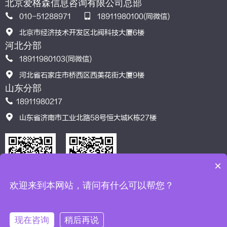
北京爱格森信息咨询有限公司总部
010-51288971
18911980100(同微信)
北京市经济技术开发区北阀科技大厦6楼
河北分部
18911980103(同微信)
河北省石家庄市桥西区西美花街大厦9楼
山东分部
18911980217
山东省济南市工业北路58号恒大城K栋27楼
×
欢迎来到本网站，请问有什么可以帮您？
服务模式
格言智汇
认可导航
联系我们
现在咨询
稍后再说
北京爱格森信息咨询有限公司©版权所有