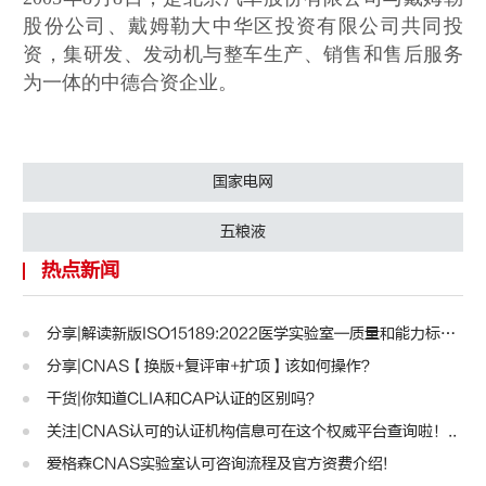
股份公司、戴姆勒大中华区投资有限公司共同投
认可规则
认可指南
认
资，集研发、发动机与整车生产、销售和售后服务
为一体的中德合资企业。
国家电网
五粮液
热点新闻
分享|解读新版ISO15189:2022医学实验室—质量和能力标准..
分享|CNAS【换版+复评审+扩项】该如何操作？
干货|你知道CLIA和CAP认证的区别吗？
关注|CNAS认可的认证机构信息可在这个权威平台查询啦！..
爱格森CNAS实验室认可咨询流程及官方资费介绍!