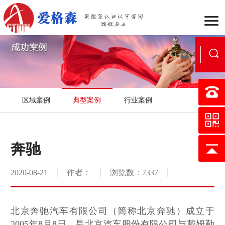
企业介绍
组织架构
战
区域案例
典型案例
行业案例
行业动态
公司新闻
新
国家实验室认可
医学实验
奔驰
认可流程
合作流程
服
2020-08-21
作者：
浏览数：7337
行业案例
区域案例
典
映月书屋
知否e站
北京奔驰汽车有限公司（简称北京奔驰）成立于
小爱讲坛
在线考核
证
2005年8月8日，是北京汽车股份有限公司与戴姆勒