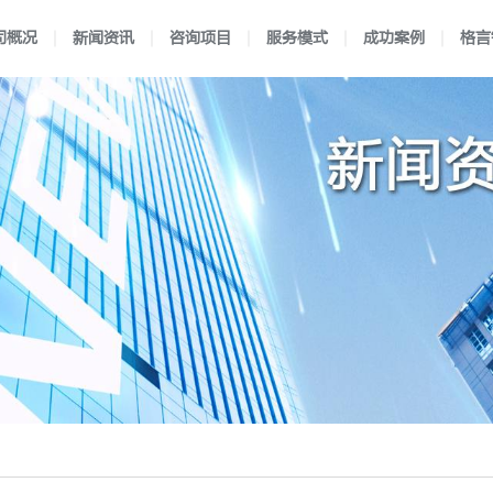
司概况
新闻资讯
咨询项目
服务模式
成功案例
格言
理
闻
验室认可
独特优势
新闻动态
认可流程
医学实验室认可
企业文化
前沿资讯
合作流程
行业案例
企业资质
国防实验室认可
服务方式
区域案例
映月书屋
典型案例
知否e站
小爱讲坛
检验机构认可
在线考核
认可规则