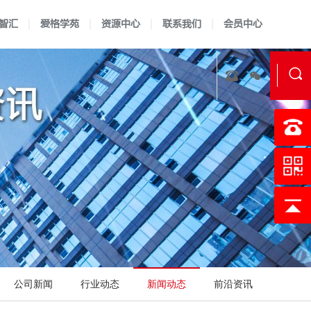
智汇
爱格学苑
资源中心
联系我们
会员中心
实验室资质认定
证书查询
认可指南
认可准则
校准实验室建标
认可说明
LIMS软件开发
认可方案
技术报告
科研实验
公司新闻
行业动态
新闻动态
前沿资讯