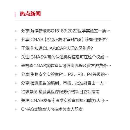
热点新闻
分享|解读新版ISO15189:2022医学实验室—质量和能力标准..
分享|CNAS【换版+复评审+扩项】该如何操作？
干货|你知道CLIA和CAP认证的区别吗？
关注|CNAS认可的认证机构信息可在这个权威平台查询啦！..
爱格森CNAS实验室认可咨询流程及官方资费介绍!
分享|生物安全实验室P1、P2、P3、P4等级的区别
分享|检测报告的编制、审核、批准能否由一人完成？
征求意见|检验类医疗服务价格项目立项指南
关注|CNAS发布《医学实验室质量和能力认可准则》的通知..
CNAS实验室认可技术负责人职责