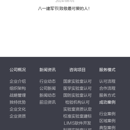
2024-08-01
八一建军节|致敬最可爱的人！
公司概况
新闻资讯
咨询项目
服务模式
企业介绍
行业动态
国家实验室认可
认可流程
组织架构
公司新闻
医学实验室认可
合作流程
战略管理
新闻动态
国防实验室认可
服务方式
独特优势
前沿资讯
检验机构认可
成功案例
企业文化
实验室资质认定
行业案例
企业资质
校准实验室建标
区域案例
LIMS软件开发
典型案例