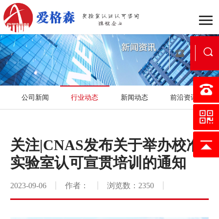
企业介绍
组织架构
战
公司新闻
行业动态
新闻动态
前沿资讯
行业动态
公司新闻
新
国家实验室认可
医学实验
关注|CNAS发布关于举办校准
认可流程
合作流程
服
实验室认可宣贯培训的通知
行业案例
区域案例
典
2023-09-06
作者：
浏览数：2350
映月书屋
知否e站
小爱讲坛
在线考核
证